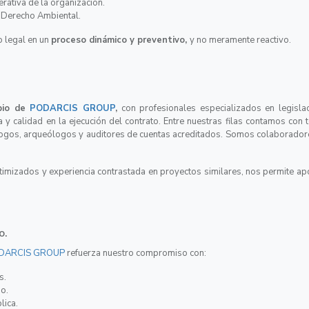
perativa de la organización.
n Derecho Ambiental.
o legal en un
proceso dinámico y preventivo,
y no meramente reactivo.
pio de
PODARCIS GROUP
,
con profesionales especializados en legisla
ca y calidad en la ejecución del contrato. Entre nuestras filas contamos con
ólogos, arqueólogos y auditores de cuentas acreditados. Somos colaborador
ptimizados y experiencia contrastada en proyectos similares, nos permite ap
o.
DARCIS GROUP
refuerza nuestro compromiso con:
os.
jo.
blica.