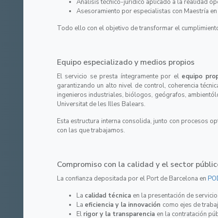
Análisis técnico-jurídico aplicado a la realidad o
Asesoramiento por especialistas con Maestría e
Todo ello con el objetivo de transformar el cumplimient
Equipo especializado y medios propios
El servicio se presta íntegramente por el
equipo pro
garantizando un alto nivel de control, coherencia técni
ingenieros industriales, biólogos, geógrafos, ambient
Universitat de les Illes Balears.
Esta estructura interna consolida, junto con procesos o
con las que trabajamos.
Compromiso con la calidad y el sector públic
La confianza depositada por el Port de Barcelona en
PO
La
calidad técnica
en la presentación de servici
La
eficiencia y la innovación
como ejes de traba
El
rigor y la transparencia
en la contratación pú