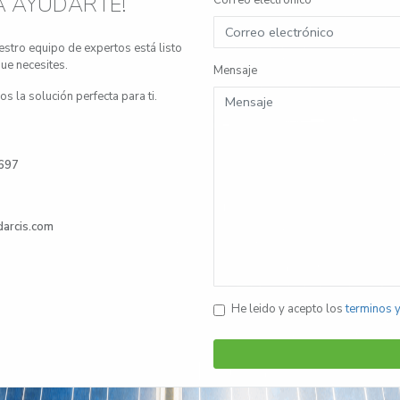
A AYUDARTE!
stro equipo de expertos está listo
ue necesites.
Mensaje
 la solución perfecta para ti.
 697
darcis.com
He leido y acepto los
terminos 