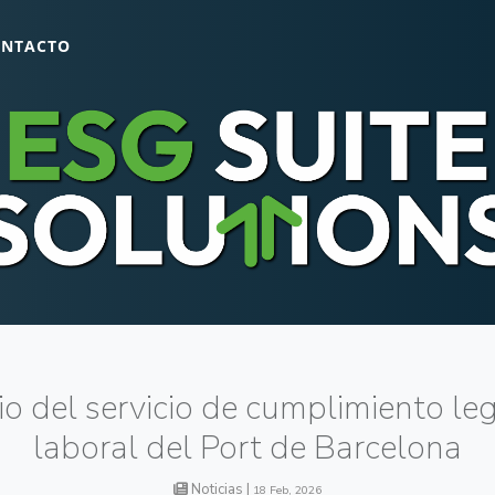
ONTACTO
o del servicio de cumplimiento leg
laboral del Port de Barcelona
Noticias |
18 Feb, 2026